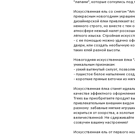
"лапами", которые согнулись под 
Искусственная ель со снегом "Ame
прекрасным новогодним украшени
дизайнерской ёлки привлекает вс
немного строго, но вместе с тем
атмосфере нежный налет роскоши 
лёгкого изыска. Стройная искусс
- с ее помощью можно удачно офо
двери, или создать необычную ко
таких елей разной высоты.
Новогодняя искусственная ёлка "
уникальным признакам:
- узкий вытянутый силуэт, позво
- пушистое белое напыление созд
- короткие прямые веточки из мя
Искусственная ёлка станет идеал
качестве эффектного оформления 
Trees вы приобретаете продукт в
привлекательным внешним видом 
разному: забавные мягкие игрушки
искриться от озорства, а золоты
величественной. Не сдерживайте 
созвучен вашему настроению!
Искусственная ель от первого м