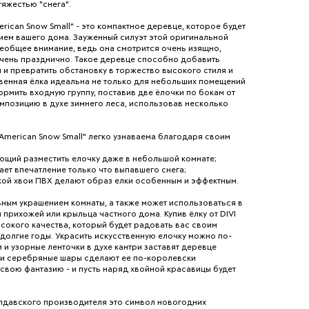
тяжестью "снега".
rican Snow Small" - это компактное деревце, которое будет
ем вашего дома. Зауженный силуэт этой оригинальной
еобщее внимание, ведь она смотрится очень изящно,
 очень празднично. Такое деревце способно добавить
и превратить обстановку в торжество высокого стиля и
твенная ёлка идеальна не только для небольших помещений
рмить входную группу, поставив две ёлочки по бокам от
мпозицию в духе зимнего леса, использовав несколько
American Snow Small" легко узнаваема благодаря своим
ляющий разместить елочку даже в небольшой комнате;
ает впечатление только что выпавшего снега;
гкой хвои ПВХ делают образ елки особенным и эффектным.
ьным украшением комнаты, а также может использоваться в
прихожей или крыльца частного дома. Купив ёлку от DIVI
ысокого качества, который будет радовать вас своим
долгие годы. Украсить искусственную елочку можно по-
 и узорные ленточки в духе кантри заставят деревце
е и серебряные шары сделают ее по-королевски
свою фантазию - и пусть наряд хвойной красавицы будет
олдавского производителя это символ новогодних