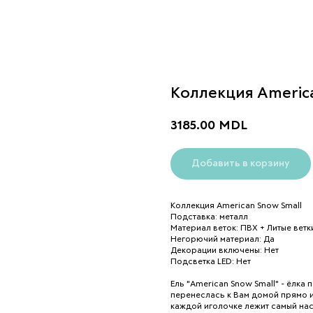
Коллекция America
3185.00
MDL
Добавить в корзину
Коллекция American Snow Small
Подставка: металл
Материал веток: ПВХ + Литые ветк
Негорючий материал: Да
Декорации включены: Нет
Подсветка LED: Нет
Ель "American Snow Small" - ёлка
перенеслась к Вам домой прямо и
каждой иголочке лежит самый нас