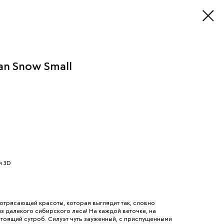
n Snow Small
и 3D
 потрясающей красоты, которая выглядит так, словно
з далекого сибирского леса! На каждой веточке, на
тоящий сугроб. Силуэт чуть зауженный, с приспущенными