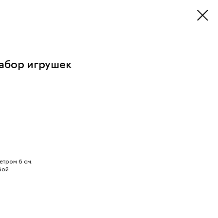
абор игрушек
етром 6 см.
бой