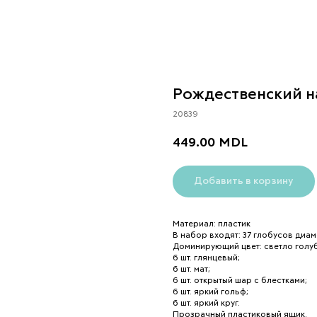
Рождественский н
20839
449.00
MDL
Добавить в корзину
Материал: пластик
В набор входят: 37 глобусов диам
Доминирующий цвет: светло голу
6 шт. глянцевый;
6 шт. мат;
6 шт. открытый шар с блестками;
6 шт. яркий гольф;
6 шт. яркий круг.
Прозрачный пластиковый ящик.