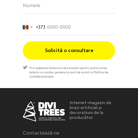
+373
Solicită o consultare
Prin apăsarea butonului dau acordul pentru prelucrarea
datelor cu carater personal și sunt de acord cu Politica de
Confidențialitate
Internet-magazin de
brazi artificiali și
decorațiuni de la
producător
Contactează-ne