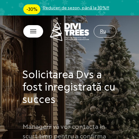
Reduceri de sezon, până la 30%!!!
-30%
Ru
Solicitarea Dvs a
fost înregistrată cu
succes
Managerii vă vor contacta în
scurt timp pentru a confirma