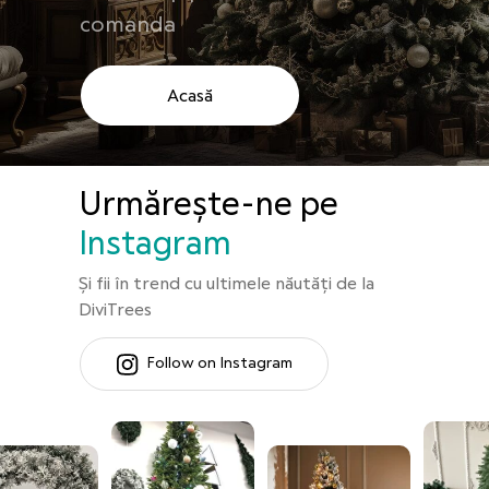
comanda
Acasă
Urmărește-ne pe
Instagram
Te sunăm noi
Și fii în trend cu ultimele năutăți de la
în 5 minute
DiviTrees
Follow on Instagram